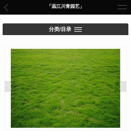
「温江川青园艺」
分类/目录