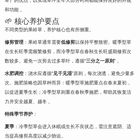
草）的优点，以实现草坪全年大部分时间都能保持良好的外观
和功能 。
🌱 核心养护要点
不同类型的果岭草，养护核心也有所侧重。
修剪管理
：果岭草通常需要
低修剪
以保持平整致密。暖季型草
在生长旺季需频繁修剪，而冷季型草在春秋生长旺盛期修剪次
数较多。避免一次剪去过多草叶，遵循“
三分之一原则
” 。
水肥调控
：浇水应遵循“
见干见湿
”原则，每次浇透，避免少量多
次。施肥策略也因草种而异：暖季型草施肥重点在春末夏初，
以促进夏季生长；冷季型草则重在春秋季施肥，帮助其恢复活
力并安全越夏、越冬 。
特殊季节养护
：
夏季
：冷季型草会进入休眠或生长不良状态，需注意遮阴、适
当提高修剪高度以减少胁迫。