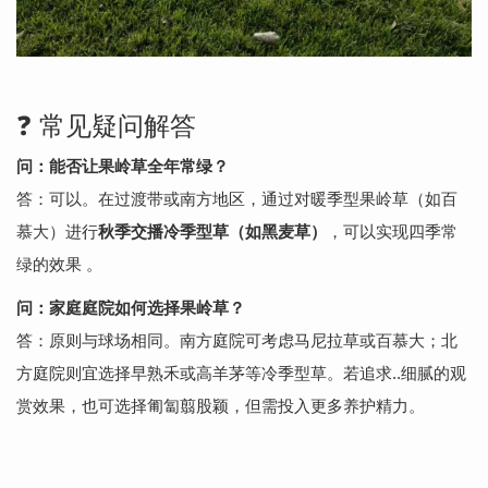
❓ 常见疑问解答
问：能否让果岭草全年常绿？
答：可以。在过渡带或南方地区，通过对暖季型果岭草（如百
慕大）进行
秋季交播冷季型草（如黑麦草）
，可以实现四季常
绿的效果 。
问：家庭庭院如何选择果岭草？
答：原则与球场相同。南方庭院可考虑马尼拉草或百慕大；北
方庭院则宜选择早熟禾或高羊茅等冷季型草。若追求..细腻的观
赏效果，也可选择匍匐翦股颖，但需投入更多养护精力。