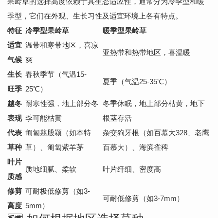
果岭草的选择高度依赖于其生态适应性，通常分为冷季型和暖
季型，它们在外观、生长习性及适宜环境上各有特点。
特征
冷季型果岭草
暖季型果岭草
适宜
温带和寒带地区，喜凉
亚热带和热带地区，喜温暖
气候
爽
生长
春秋季节（气温15-
夏季（气温25-35℃）
旺季
25℃）
越冬
耐寒性强，地上部分冬
冬季休眠，地上部分枯黄，地下
表现
季可能枯黄
根茎存活
代表
匍匐翦股颖（如本特
杂交狗牙根（如百慕大328、老鹰
草种
草）、匍匐紫羊茅
百慕大）、海滨雀稗
叶片
质地细腻、柔软
叶片纤细、密度高
质感
修剪
可耐极低修剪（如3-
可耐低修剪（如3-7mm）
高度
5mm）