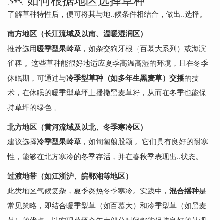
🗺️ 如何根据地区选择草种
了解草种特性后，便可将其与地..候条件相结合，做出..选择。
南方地区（长江流域及以南、温暖湿润区）
推荐选用
暖季型果岭草
，如杂交狗牙根（百慕大系列）或海滨
雀稗 。这些草种能很好地适应夏季高温高湿的环境，且在冬季
休眠期，可通过与
冷季型草种（如多年生黑麦草）交播
的技
术，在休眠的暖季型草坪上播撒黑麦草籽，从而在冬季也能保
持草坪的绿色 。
北方地区（黄河流域及以北、冬季寒冷区）
建议选择
冷季型果岭草
，如匍匐翦股颖 。它们具有良好的耐寒
性，能够在北方寒冷的冬季存活，并在春秋季表现出..状态。
过渡地带（如江浙沪、皖鄂湘等地区）
此类地区气候复杂，夏季炎热冬季寒冷。实践中，
混合播种
是
常见策略，即结合暖季型草（如百慕大）和冷季型草（如黑麦