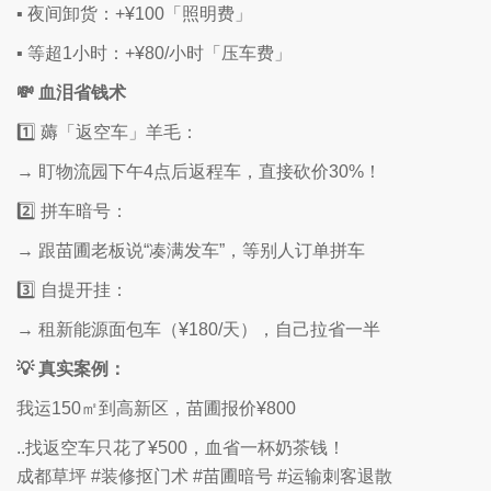
▪️ 夜间卸货：+¥100「照明费」
▪️ 等超1小时：+¥80/小时「压车费」
💸 血泪省钱术
1️⃣ 薅「返空车」羊毛：
→ 盯物流园下午4点后返程车，直接砍价30%！
2️⃣ 拼车暗号：
→ 跟苗圃老板说“凑满发车”，等别人订单拼车
3️⃣ 自提开挂：
→ 租新能源面包车（¥180/天），自己拉省一半
💡 真实案例：
我运150㎡到高新区，苗圃报价¥800
..找返空车只花了¥500，血省一杯奶茶钱！
成都草坪 #装修抠门术 #苗圃暗号 #运输刺客退散