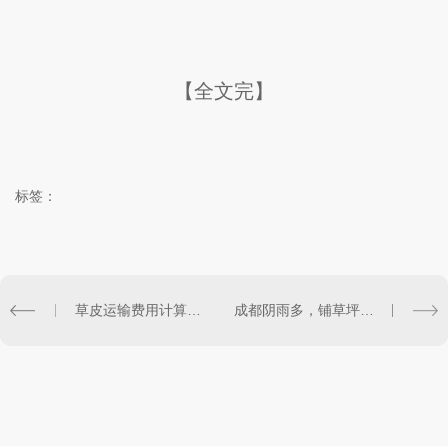
【全文完】
标签：
草皮运输费用计算标准
成都阴雨多，铺草坪会不会烂根发霉？