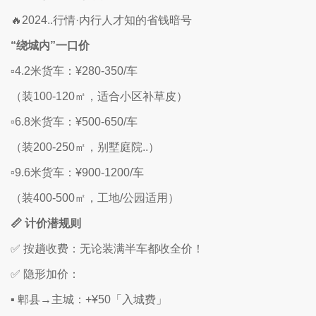
🔥2024..行情·内行人才知的省钱暗号
“绕城内”一口价
▫️4.2米货车：¥280-350/车
（装100-120㎡，适合小区补草皮）
▫️6.8米货车：¥500-650/车
（装200-250㎡，别墅庭院..）
▫️9.6米货车：¥900-1200/车
（装400-500㎡，工地/公园适用）
📏 计价潜规则
✅ 按趟收费：无论装满半车都收全价！
✅ 隐形加价：
▪️ 郫县→主城：+¥50「入城费」